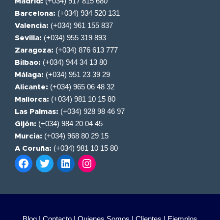
(+034) 917 815 680
Madrid:
(+034) 934 520 131
Barcelona:
(+034) 961 155 837
Valencia:
(+034) 955 319 893
Sevilla:
(+034) 876 613 777
Zaragoza:
(+034) 944 34 13 80
Bilbao:
(+034) 951 23 39 29
Málaga:
(+034) 965 06 48 32
Alicante:
(+034) 981 10 15 80
Mallorca:
(+034) 928 98 46 97
Las Palmas:
(+034) 984 20 04 45
Gijón:
(+034) 968 80 29 15
Murcia:
(+034) 981 10 15 80
A Coruña:
Blog |
Contacto |
Quienes Somos |
Clientes |
Ejemplos