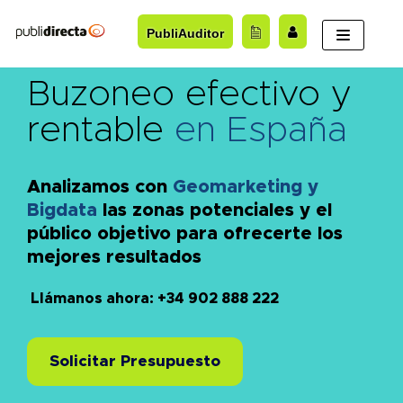
Saltar
PubliAuditor
al
contenido
Buzoneo efectivo y
rentable
en España
Analizamos con
Geomarketing y
Bigdata
las zonas potenciales y el
público objetivo para ofrecerte los
mejores resultados
Llámanos ahora: +34 902 888 222
Solicitar Presupuesto