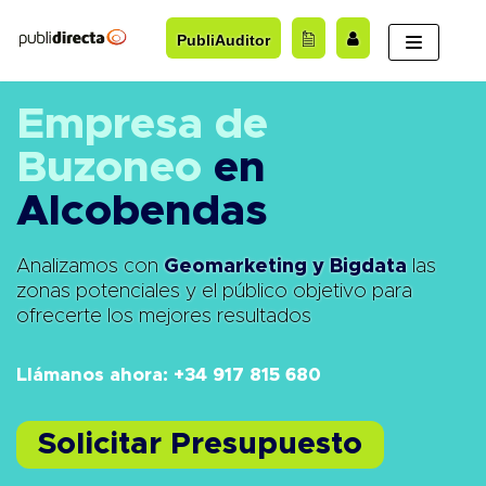
Saltar
PubliAuditor
al
contenido
Empresa de
Buzoneo
en
Alcobendas
Analizamos con
Geomarketing y Bigdata
las
zonas potenciales y el público objetivo para
ofrecerte los mejores resultados
Llámanos ahora: +
34 917 815 680
Solicitar Presupuesto