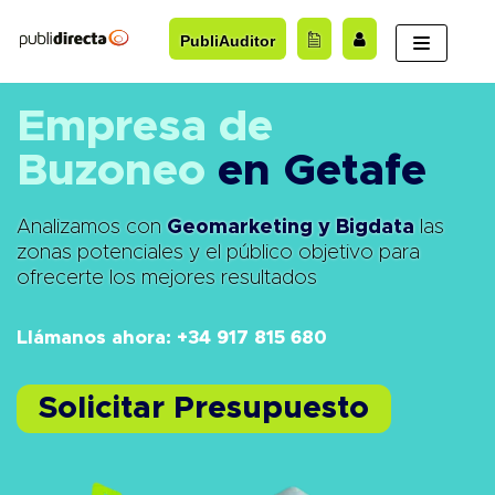
Saltar
PubliAuditor
al
contenido
Empresa de
Buzoneo
en Getafe
Analizamos con
Geomarketing y Bigdata
las
zonas potenciales y el público objetivo para
ofrecerte los mejores resultados
Llámanos ahora: +34 917 815 680
Solicitar Presupuesto