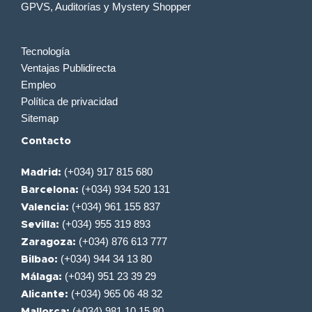
GPVS, Auditorías y Mystery Shopper
Tecnología
Ventajas Publidirecta
Empleo
Política de privacidad
Sitemap
Contacto
(+034) 917 815 680
Madrid:
(+034) 934 520 131
Barcelona:
(+034) 961 155 837
Valencia:
(+034) 955 319 893
Sevilla:
(+034) 876 613 777
Zaragoza:
(+034) 944 34 13 80
Bilbao:
(+034) 951 23 39 29
Málaga:
(+034) 965 06 48 32
Alicante:
(+034) 981 10 15 80
Mallorca: