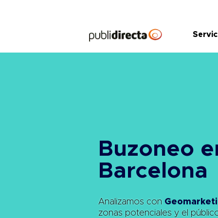
Saltar
al
contenido
Servic
Buzoneo e
Barcelona
Analizamos con
Geomarketi
zonas potenciales y el públic