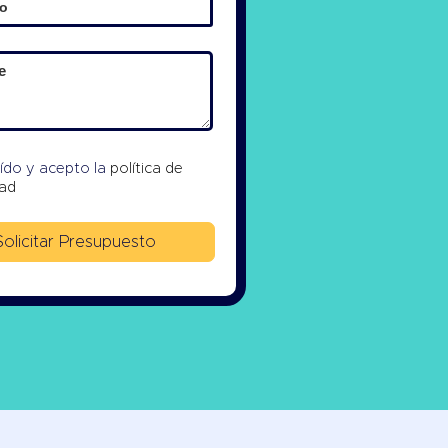
eído y acepto la
política de
dad