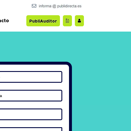
acto
PubliAuditor