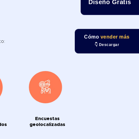
Diseño Gratis
Cómo
vender más
to:
👇 Descargar
Encuestas
dos
geolocalizadas