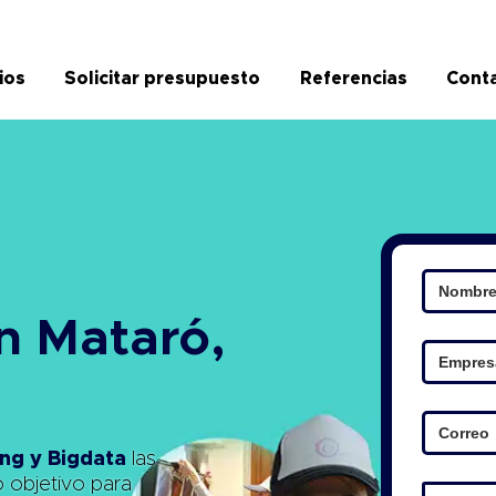
ios
Solicitar presupuesto
Referencias
Cont
n Mataró,
ng y Bigdata
las
o objetivo para