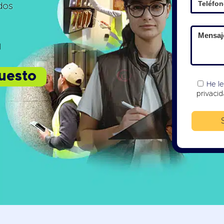
ados
1
puesto
He l
privaci