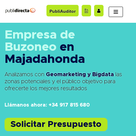
Saltar
PubliAuditor
al
contenido
Empresa de
Buzoneo
en
Majadahonda
Analizamos con
Geomarketing y Bigdata
las
zonas potenciales y el público objetivo para
ofrecerte los mejores resultados
Llámanos ahora: +34 917 815 680
Solicitar Presupuesto