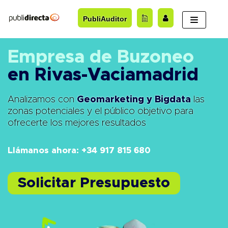
Saltar
PubliAuditor
al
contenido
Empresa de Buzoneo
en Rivas-Vaciamadrid
Analizamos con
Geomarketing y Bigdata
las
zonas potenciales y el público objetivo para
ofrecerte los mejores resultados
Llámanos ahora: +34 917 815 680
Solicitar Presupuesto