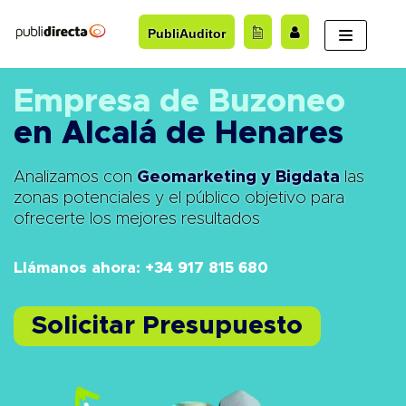
Saltar
PubliAuditor
al
contenido
Empresa de Buzoneo
en Alcalá de Henares
Analizamos con
Geomarketing y Bigdata
las
zonas potenciales y el público objetivo para
ofrecerte los mejores resultados
Llámanos ahora: +34 917 815 680
Solicitar Presupuesto