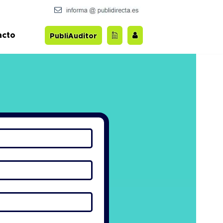
acto
PubliAuditor