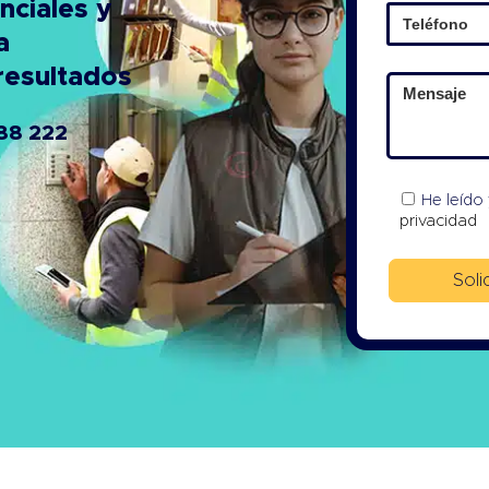
nciales y
a
resultados
88 222
He leído
privacidad