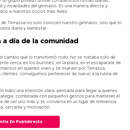
 un grupo privado donde compartimos rutinas diarias,
d y novedades del gimnasio. Es una manera directa y
dos a nuestros socios más fieles.
os de Terrassa no solo conocen nuestro gimnasio, sino que lo
tina diaria y bienestar.
a a día de la comunidad
 el cambio que lo transformó todo. No se trataba solo de
nte cerca: en los buzones, en la plaza, en el escaparate de
 esfuerzos en quienes viven y se mueven por Terrassa,
clientes: conseguimos pertenecer de nuevo a la rutina de
n hubo una intención clara, pensada para llegar a quienes
trategia, combinada con pequeños gestos para mantener el
e de ser uno más y se convierta en un lugar de referencia
a, cercanía y motivación.
nfia En Publidirecta