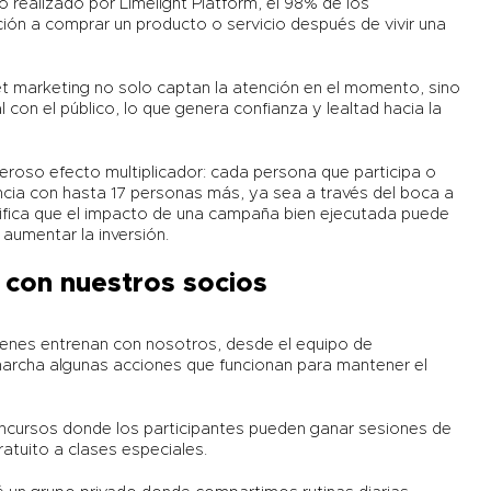
o realizado por
Limelight Platform
, el 98% de los
ón a comprar un producto o servicio después de vivir una
t marketing no solo captan la atención en el momento, sino
on el público, lo que genera confianza y lealtad hacia la
roso efecto multiplicador: cada persona que participa o
encia con hasta 17 personas más, ya sea a través del boca a
nifica que el impacto de una campaña bien ejecutada puede
aumentar la inversión.
 con nuestros socios
uienes entrenan con nosotros, desde el equipo de
marcha algunas acciones que funcionan para mantener el
cursos donde los participantes pueden ganar sesiones de
atuito a clases especiales.