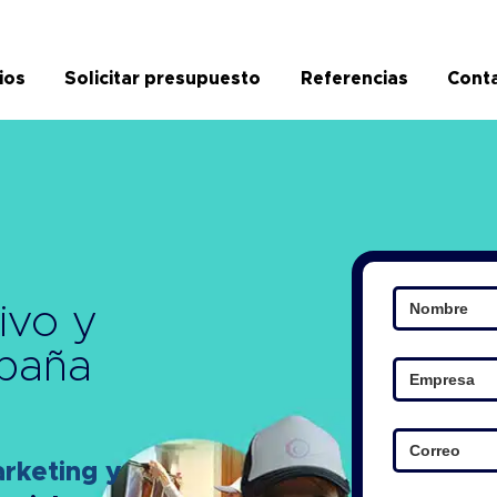
ios
Solicitar presupuesto
Referencias
Cont
ivo y
paña
keting y