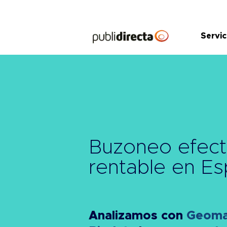
Saltar
al
contenido
Servic
Buzoneo efect
rentable
en Es
Analizamos con
Geomar