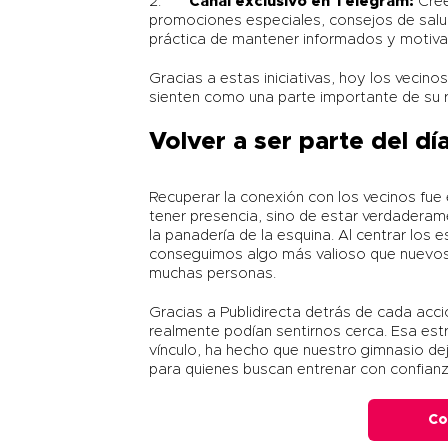
2.
Canal exclusivo en Telegram:
Creé
promociones especiales, consejos de salu
práctica de mantener informados y motiva
Gracias a estas iniciativas, hoy los vecin
sienten como una parte importante de su ru
Volver a ser parte del dí
Recuperar la conexión con los vecinos fue
tener presencia, sino de estar verdaderame
la panadería de la esquina. Al centrar los
conseguimos algo más valioso que nuevos 
muchas personas.
Gracias a
Publidirecta
detrás de cada acció
realmente podían sentirnos cerca. Esa es
vínculo, ha hecho que nuestro gimnasio dej
para quienes buscan entrenar con confianz
Co