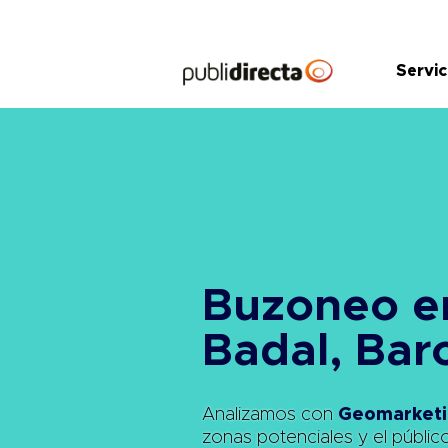
Saltar
al
contenido
Servic
Buzoneo e
Badal, Bar
Analizamos con
Geomarketi
zonas potenciales y el públic