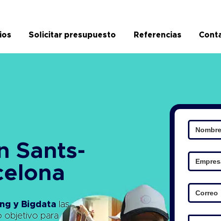
ios
Solicitar presupuesto
Referencias
Cont
n Sants-
celona
ng y Bigdata
las
o objetivo para