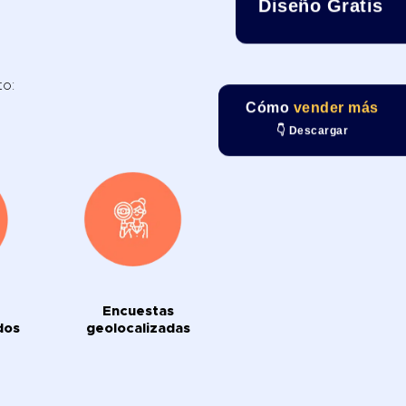
Diseño Gratis
to:
Cómo
vender más
👇 Descargar
Encuestas
dos
geolocalizadas