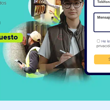
ados
1
puesto
He l
privaci