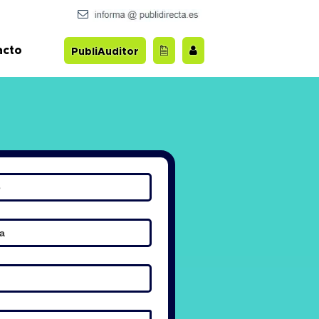
acto
PubliAuditor