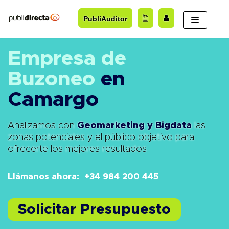
Saltar
PubliAuditor
al
contenido
Empresa de
Buzoneo
en
Camargo
Analizamos con
Geomarketing y Bigdata
las
zonas potenciales y el público objetivo para
ofrecerte los mejores resultados
Llámanos ahora: +34 984 200 445
Solicitar Presupuesto