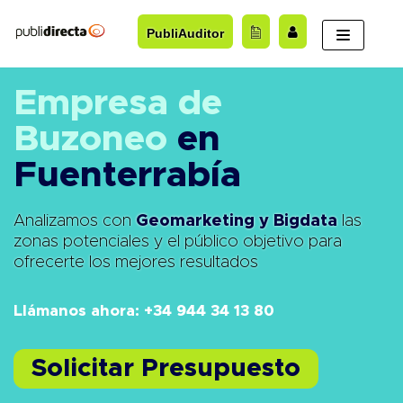
Saltar
PubliAuditor
al
contenido
Empresa de
Buzoneo
en
Fuenterrabía
Analizamos con
Geomarketing y Bigdata
las
zonas potenciales y el público objetivo para
ofrecerte los mejores resultados
Llámanos ahora: +34 944 34 13 80
Solicitar Presupuesto