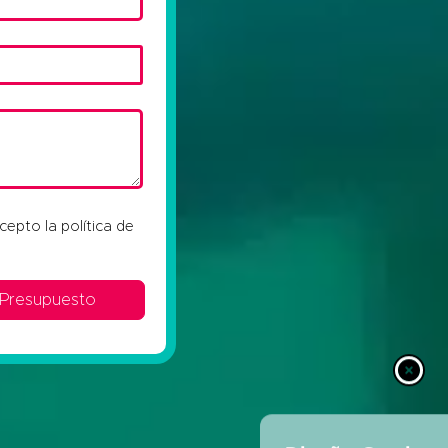
acepto la
política de