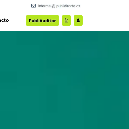
acto
PubliAuditor