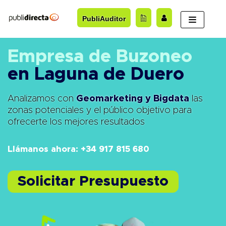
Saltar
PubliAuditor
al
contenido
Empresa de Buzoneo
en Laguna de Duero
Analizamos con
Geomarketing y Bigdata
las
zonas potenciales y el público objetivo para
ofrecerte los mejores resultados
Llámanos ahora: +34 917 815 680
Solicitar Presupuesto