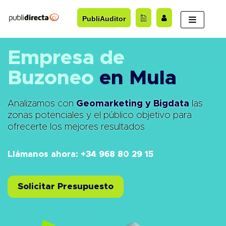
Saltar
PubliAuditor
al
contenido
Empresa de
Buzoneo
en Mula
Analizamos con
Geomarketing y Bigdata
las
zonas potenciales y el público objetivo para
ofrecerte los mejores resultados
Llámanos ahora: +34 968 80 29 15
Solicitar Presupuesto