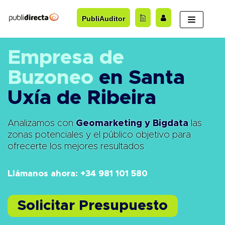
Saltar
PubliAuditor
al
contenido
Empresa de
Buzoneo
en Santa
Uxía de Ribeira
Analizamos con
Geomarketing y Bigdata
las
zonas potenciales y el público objetivo para
ofrecerte los mejores resultados
Llámanos ahora: +34 981 101 580
Solicitar Presupuesto