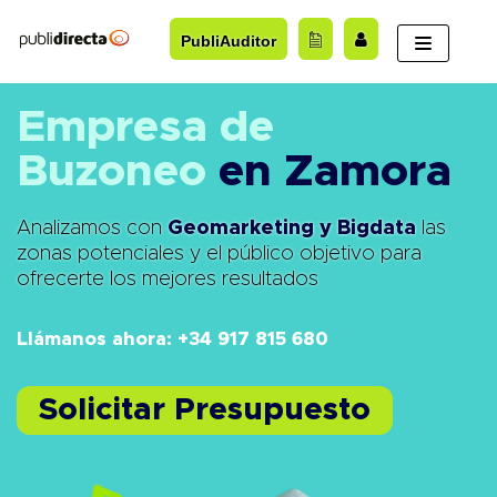
Saltar
PubliAuditor
al
contenido
Empresa de
Buzoneo
en Zamora
Analizamos con
Geomarketing y Bigdata
las
zonas potenciales y el público objetivo para
ofrecerte los mejores resultados
Llámanos ahora: +34 917 815 680
Solicitar Presupuesto