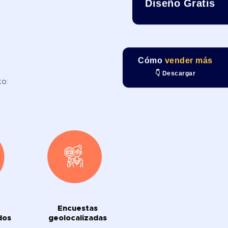
Diseño Gratis
Cómo
vender más
👇 Descargar
to:
Encuestas
dos
geolocalizadas