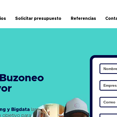
ios
Solicitar presupuesto
Referencias
Cont
 Buzoneo
yor
ng y Bigdata
las
o objetivo para