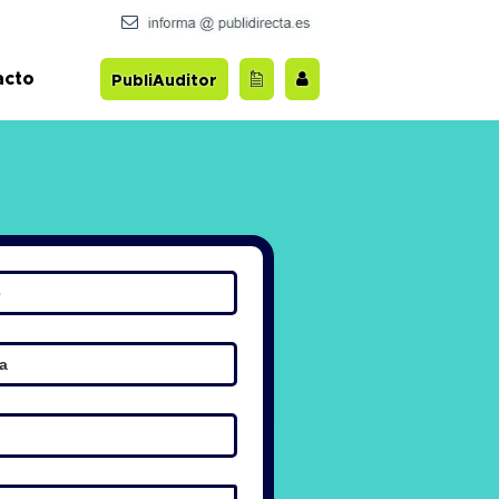
acto
PubliAuditor