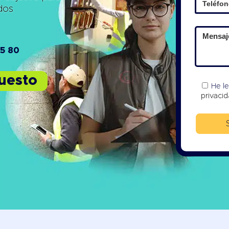
ados
15 80
puesto
He l
privaci