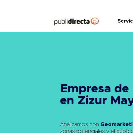
Saltar
al
contenido
Servic
Empresa de
en Zizur Ma
Analizamos con
Geomarketi
zonas potenciales y el públic