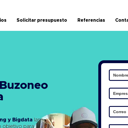
ios
Solicitar presupuesto
Referencias
Cont
 Buzoneo
a
ng y Bigdata
las
o objetivo para