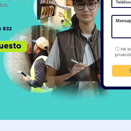
ados
4 832
puesto
He l
privaci