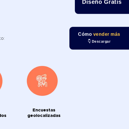
Diseño Gratis
Cómo
vender más
to:
👇 Descargar
Encuestas
dos
geolocalizadas