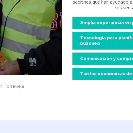
acciones que han ayudado a d
sus vent
Amplia experiencia en 
Tecnología para planif
buzoneo
Comunicación y compr
Tarifas económicas de 
n Torrevieja