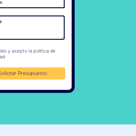
eído y acepto la
política de
dad