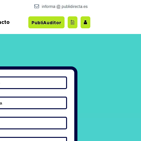
acto
PubliAuditor