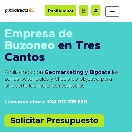
Saltar
PubliAuditor
al
contenido
Empresa de
Buzoneo
en Tres
Cantos
Analizamos con
Geomarketing y Bigdata
las
zonas potenciales y el público objetivo para
ofrecerte los mejores resultados
Llámanos ahora: +34 917 815 680
Solicitar Presupuesto