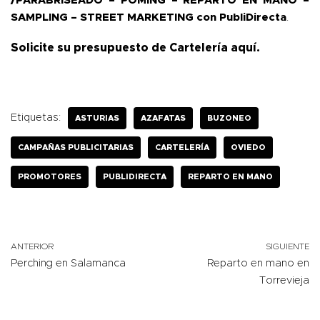
/PARABRISEADO – POMING – REPARTO EN MANO –
SAMPLING – STREET MARKETING con PubliDirecta
.
Solicite su presupuesto de Cartelería
aquí
.
Etiquetas:
ASTURIAS
AZAFATAS
BUZONEO
CAMPAÑAS PUBLICITARIAS
CARTELERÍA
OVIEDO
PROMOTORES
PUBLIDIRECTA
REPARTO EN MANO
ANTERIOR
SIGUIENTE
Perching en Salamanca
Reparto en mano en
Torrevieja