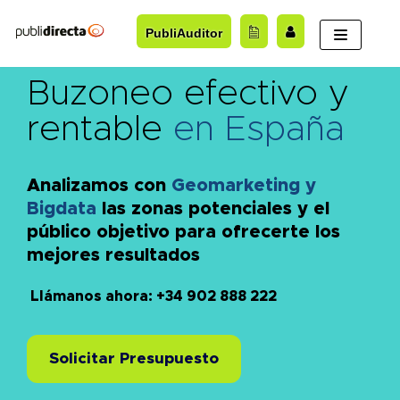
Saltar
PubliAuditor
al
contenido
Buzoneo efectivo y
rentable
en España
Analizamos con
Geomarketing y
Bigdata
las zonas potenciales y el
público objetivo para ofrecerte los
mejores resultados
Llámanos ahora: +34 902 888 222
Solicitar Presupuesto