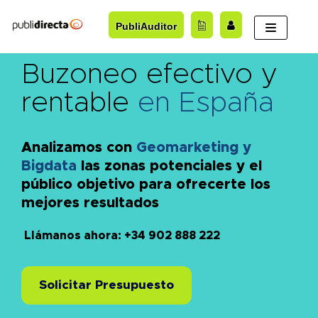
Saltar
PubliAuditor
al
contenido
Buzoneo efectivo y
rentable
en España
Analizamos con
Geomarketing y
Bigdata
las zonas potenciales y el
público objetivo para ofrecerte los
mejores resultados
Llámanos ahora: +34 902 888 222
Solicitar Presupuesto