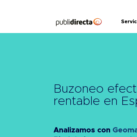
Saltar
al
contenido
Servic
Buzoneo efect
rentable
en Es
Analizamos con
Geomar