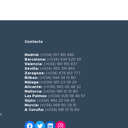
Contacto
Madrid:
(+034) 917 815 680
Barcelona:
(+034) 934 520 131
Valencia:
(+034) 961 155 837
Sevilla:
(+034) 955 319 893
Zaragoza:
(+034) 876 613 777
Bilbao:
(+034) 944 34 13 80
Málaga:
(+034) 951 23 39 29
Alicante:
(+034) 965 06 48 32
Mallorca:
(+034) 981 10 15 80
Las Palmas:
(+034) 928 98 46 97
Gijón:
(+034) 984 20 04 45
Murcia:
(+034) 968 80 29 15
A Coruña:
(+034) 981 10 15 80
er