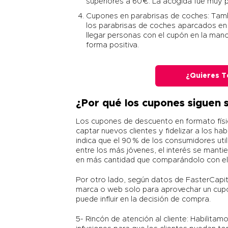
superiores a 60 €. La acogida fue muy p
Cupones en parabrisas de coches
: Tam
los parabrisas de coches aparcados en 
llegar personas con el cupón en la man
forma positiva.
¿Quieres T
¿Por qué los cupones siguen 
Los cupones de descuento en formato físi
captar nuevos clientes y fidelizar a los ha
indica que el 90 % de los consumidores util
entre los más jóvenes, el interés se manti
en más cantidad que comparándolo con el 
Por otro lado, según datos de
FasterCapit
marca o web solo para aprovechar un cup
puede influir en la decisión de compra.
5- Rincón de atención al cliente: Habilit