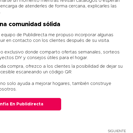
tomarse un momento mientras revisan catálogos o esperan
encarga de atenderles de forma cercana, explicarles las
.
na comunidad sólida
l equipo de Publidirecta me propuso incorporar algunas
ir en contacto con los clientes después de su visita.
upo exclusivo donde comparto ofertas semanales, sorteos
yectos DIY y consejos útiles para el hogar.
da compra, ofrezco a los clientes la posibilidad de dejar su
accesible escaneando un código QR.
a no solo ayuda a mejorar hogares, también construye
osotros.
nfia En Publidirecta
SIGUIENTE