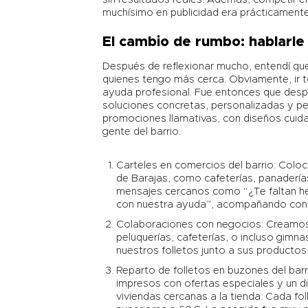
muchísimo en publicidad era prácticamente
El cambio de rumbo: hablarle 
Después de reflexionar mucho, entendí que
quienes tengo más cerca. Obviamente, ir t
ayuda profesional. Fue entonces que despu
soluciones concretas, personalizadas y p
promociones llamativas, con diseños cuid
gente del barrio.
Carteles en comercios del barrio
: Colo
de Barajas, como cafeterías, panaderías
mensajes cercanos como “¿Te faltan he
con nuestra ayuda”, acompañando con 
Colaboraciones con negocios: Creamos 
peluquerías, cafeterías, o incluso gim
nuestros folletos junto a sus producto
Reparto de folletos en buzones del barr
impresos con ofertas especiales y un d
viviendas cercanas a la tienda. Cada f