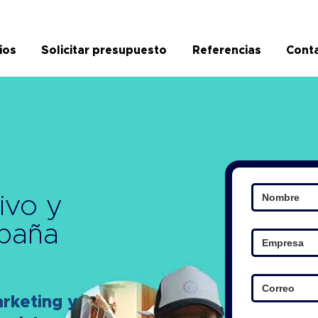
ios
Solicitar presupuesto
Referencias
Cont
ivo y
paña
keting y