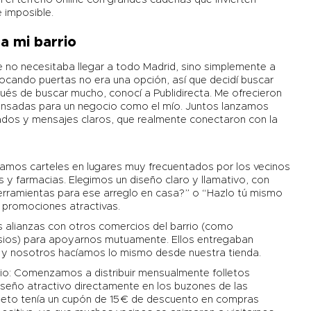
 imposible.
a mi barrio
 no necesitaba llegar a todo Madrid, sino simplemente a
ocando puertas no era una opción, así que decidí buscar
és de buscar mucho, conocí a Publidirecta. Me ofrecieron
ensadas para un negocio como el mío. Juntos lanzamos
ados y mensajes claros, que realmente conectaron con la
camos carteles en lugares muy frecuentados por los vecinos
 y farmacias. Elegimos un diseño claro y llamativo, con
rramientas para ese arreglo en casa?” o “Hazlo tú mismo
promociones atractivas.
alianzas con otros comercios del barrio (como
nasios) para apoyarnos mutuamente. Ellos entregaban
s y nosotros hacíamos lo mismo desde nuestra tienda.
io
: Comenzamos a distribuir mensualmente folletos
iseño atractivo directamente en los buzones de las
olleto tenía un cupón de 15 € de descuento en compras