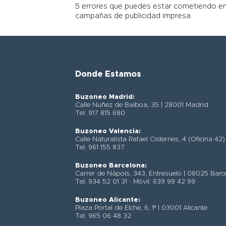
5 errores que puedes estar cometiendo en
campañas de publicidad impresa
Donde Estamos
Buzoneo Madrid:
Calle Nuñez de Balboa, 35 | 28001 Madrid
Tel. 917 815 680
Buzoneo Valencia:
Calle Naturalista Rafael Cisternes, 4 (Oficina 42
Tel. 961 155 837
Buzoneo Barcelona:
Carrer de Nàpols, 343, Entresuelo | 08025 Barc
Tel. 934 52 01 31 · Móvil: 639 99 42 99
Buzoneo Alicante:
Plaza Portal de Elche, 6, 1º | 03001 Alicante
Tel. 965 06 48 32