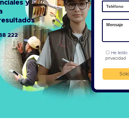
nciales y
a
resultados
88 222
He leído
privacidad