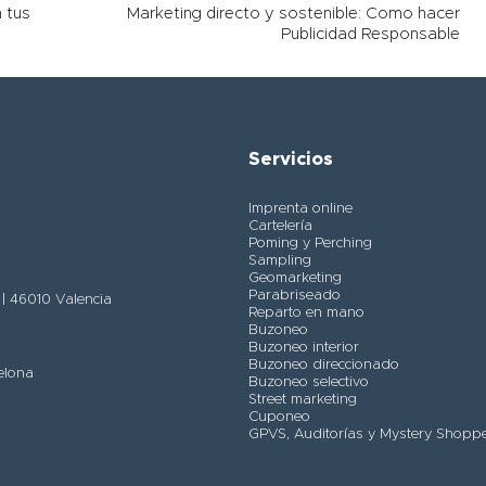
 tus
Marketing directo y sostenible: Como hacer
Publicidad Responsable
Servicios
Imprenta online
Cartelería
Poming y Perching
Sampling
Geomarketing
Parabriseado
) | 46010 Valencia
Reparto en mano
Buzoneo
Buzoneo interior
Buzoneo direccionado
elona
Buzoneo selectivo
Street marketing
Cuponeo
GPVS, Auditorías y Mystery Shopp