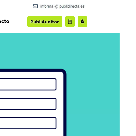
acto
PubliAuditor