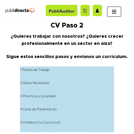
Saltar
PubliAuditor
al
contenido
CV Paso 2
¿Quieres trabajar con nosotros? ¿Quieres crecer
profesionalmente en un sector en alza?
Sigue estos sencillos pasos y envianos un curriculum.
1 Puesto de Trabajo
2 Datos Personales
3 Provincia y Localidad
4 Carta de Presentación
5 Introducir tu Curriculum