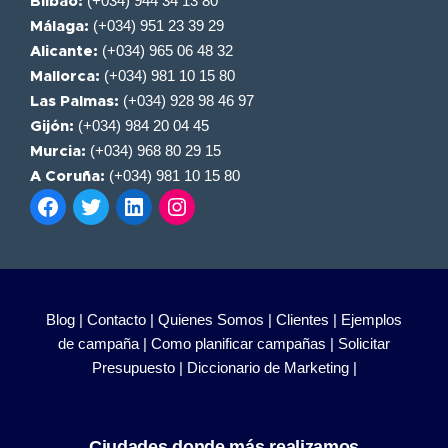
(+034) 944 34 13 80
Bilbao:
(+034) 951 23 39 29
Málaga:
(+034) 965 06 48 32
Alicante:
(+034) 981 10 15 80
Mallorca:
(+034) 928 98 46 97
Las Palmas:
(+034) 984 20 04 45
Gijón:
(+034) 968 80 29 15
Murcia:
(+034) 981 10 15 80
A Coruña:
Blog |
Contacto |
Quienes Somos |
Clientes |
Ejemplos
de campaña |
Como planificar campañas |
Solicitar
Presupuesto |
Diccionario de Marketing |
Ciudades donde más realizamos