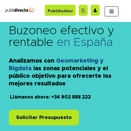
Saltar
PubliAuditor
al
contenido
Buzoneo efectivo y
rentable
en España
Analizamos con
Geomarketing y
Bigdata
las zonas potenciales y el
público objetivo para ofrecerte los
mejores resultados
Llámanos ahora: +34 902 888 222
Solicitar Presupuesto