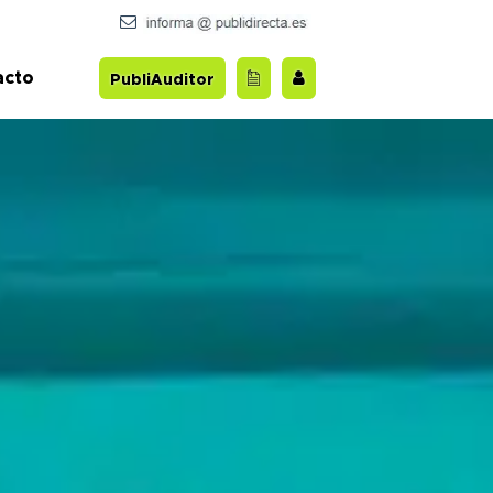
acto
PubliAuditor