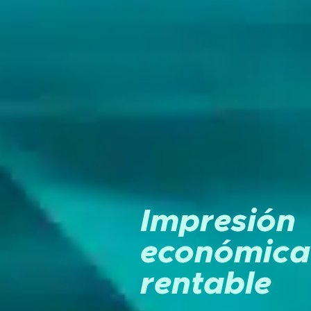
Impresión
económica
rentable