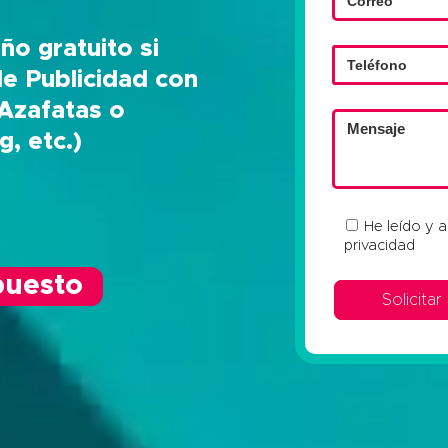
ño gratuito si
de Publicidad con
Azafatas o
, etc.)
He leído y 
privacidad
puesto