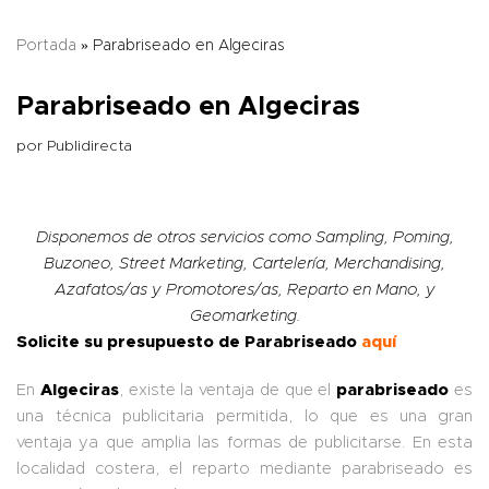
Portada
»
Parabriseado en Algeciras
Parabriseado en Algeciras
por
Publidirecta
Disponemos de otros servicios como Sampling, Poming,
Buzoneo, Street Marketing, Cartelería, Merchandising,
Azafatos/as y Promotores/as, Reparto en Mano, y
Geomarketing.
Solicite su presupuesto de Parabriseado
aquí
En
Algeciras
, existe la ventaja de que el
parabriseado
es
una técnica publicitaria permitida, lo que es una gran
ventaja ya que amplia las formas de publicitarse. En esta
localidad costera, el reparto mediante parabriseado es