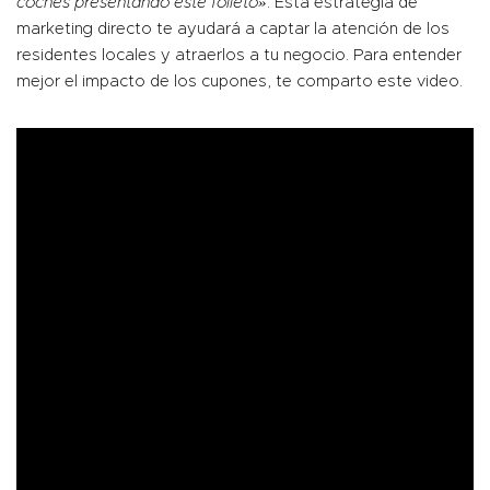
coches presentando este folleto»
. Esta estrategia de
marketing directo te ayudará a captar la atención de los
residentes locales y atraerlos a tu negocio. Para entender
mejor el impacto de los cupones, te comparto este
video
.