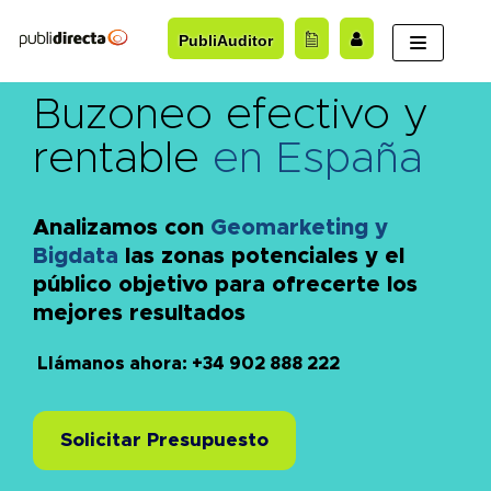
Saltar
PubliAuditor
al
contenido
Buzoneo efectivo y
rentable
en España
Analizamos con
Geomarketing y
Bigdata
las zonas potenciales y el
público objetivo para ofrecerte los
mejores resultados
Llámanos ahora: +34 902 888 222
Solicitar Presupuesto