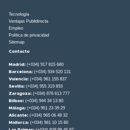
Tecnología
Ventajas Publidirecta
Empleo
Política de privacidad
Sitemap
Contacto
(+034) 917 815 680
Madrid:
(+034) 934 520 131
Barcelona:
(+034) 961 155 837
Valencia:
(+034) 955 319 893
Sevilla:
(+034) 876 613 777
Zaragoza:
(+034) 944 34 13 80
Bilbao:
(+034) 951 23 39 29
Málaga:
(+034) 965 06 48 32
Alicante:
(+034) 981 10 15 80
Mallorca:
(+034) 928 98 46 97
Las Palmas: