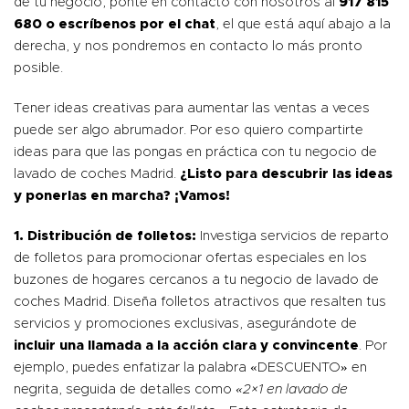
de tu negocio, ponte en contacto con nosotros al
917 815
680 o escríbenos por el chat
, el que está aquí abajo a la
derecha, y nos pondremos en contacto lo más pronto
posible.
Tener ideas creativas para aumentar las ventas a veces
puede ser algo abrumador. Por eso quiero compartirte
ideas para que las pongas en práctica con tu negocio de
lavado de coches Madrid.
¿Listo para descubrir las ideas
y ponerlas en marcha? ¡Vamos!
1. Distribución de folletos:
Investiga servicios de reparto
de folletos para promocionar ofertas especiales en los
buzones de hogares cercanos a tu negocio de lavado de
coches Madrid. Diseña folletos atractivos que resalten tus
servicios y promociones exclusivas, asegurándote de
incluir una llamada a la acción clara y convincente
. Por
ejemplo, puedes enfatizar la palabra «DESCUENTO» en
negrita, seguida de detalles como
«2×1 en lavado de