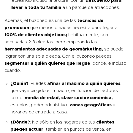
recreando incluso la textura, con un
descuento para
llevar a toda tu familia
a un parque de atracciones.
Además, el buzoneo es una de las
técnicas de
promoción
que menos oleadas necesita para llegar al
100% de clientes objetivos;
habitualmente, son
necesarias 2-3 oleadas, pero empleando las
herramientas adecuadas de geomárketing,
se puede
lograr con una sola oleada. Con el buzoneo puedes
segmentar
a quién quieres que llegue
, dónde, e incluso
cuándo.
¿Quién?
: Puedes
afinar al máximo a quién quieres
que vaya dirigido el impacto, en función de factores
como:
media de edad, clase socioeconómica,
estudios, poder adquisitivo,
zonas geográficas
u
horarios de entrada a casa.
¿Dónde?
: No sólo en los hogares de tus
clientes
puedes actuar
; también en puntos de venta, en