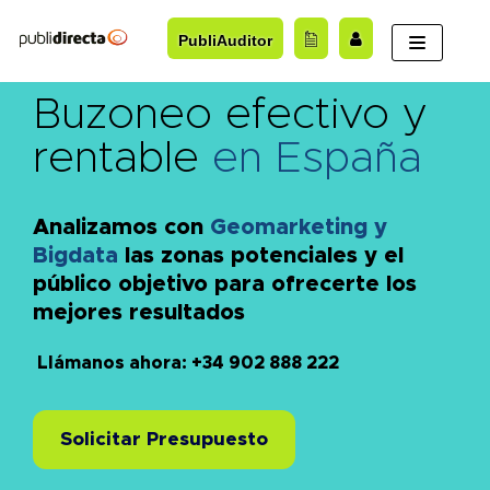
Saltar
PubliAuditor
al
contenido
Buzoneo efectivo y
rentable
en España
Analizamos con
Geomarketing y
Bigdata
las zonas potenciales y el
público objetivo para ofrecerte los
mejores resultados
Llámanos ahora: +34 902 888 222
Solicitar Presupuesto