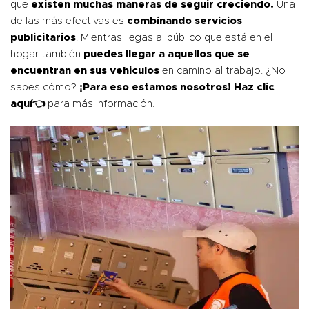
que
existen muchas maneras de seguir creciendo.
Una
de las más efectivas es
combinando servicios
publicitarios
. Mientras llegas al público que está en el
hogar también
puedes llegar a aquellos que se
encuentran en sus vehiculos
en camino al trabajo. ¿No
sabes cómo?
¡Para eso estamos nosotros!
Haz clic
aquí👈
para más información.