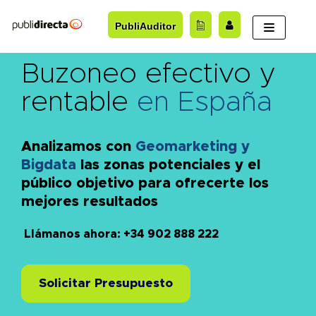
Saltar
PubliAuditor
al
contenido
Buzoneo efectivo y
rentable
en España
Analizamos con
Geomarketing y
Bigdata
las zonas potenciales y el
público objetivo para ofrecerte los
mejores resultados
Llámanos ahora: +34 902 888 222
Solicitar Presupuesto