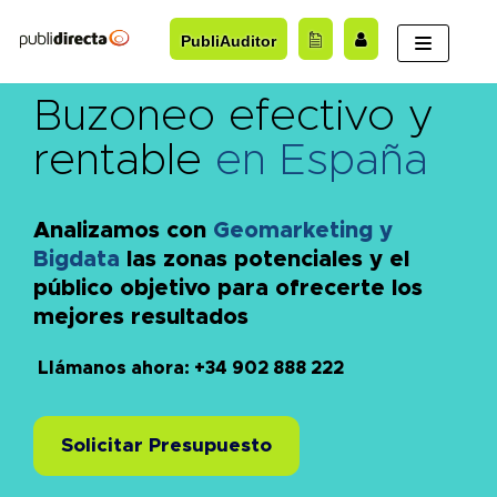
Saltar
PubliAuditor
al
contenido
Buzoneo efectivo y
rentable
en España
Analizamos con
Geomarketing y
Bigdata
las zonas potenciales y el
público objetivo para ofrecerte los
mejores resultados
Llámanos ahora: +34 902 888 222
Solicitar Presupuesto