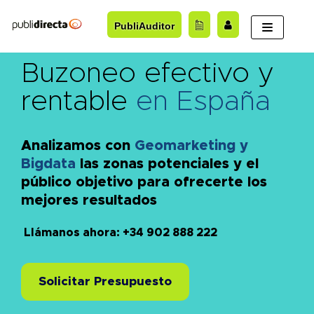
Saltar
PubliAuditor
al
contenido
Buzoneo efectivo y
rentable
en España
Analizamos con
Geomarketing y
Bigdata
las zonas potenciales y el
público objetivo para ofrecerte los
mejores resultados
Llámanos ahora: +34 902 888 222
Solicitar Presupuesto