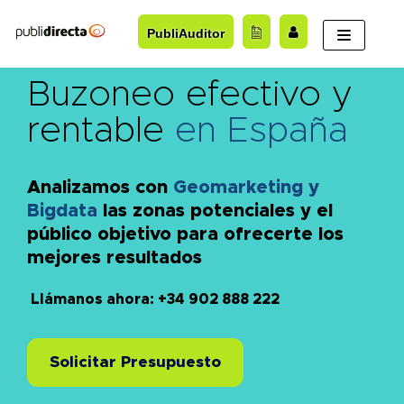
Saltar
PubliAuditor
al
contenido
Buzoneo efectivo y
rentable
en España
Analizamos con
Geomarketing y
Bigdata
las zonas potenciales y el
público objetivo para ofrecerte los
mejores resultados
Llámanos ahora: +34 902 888 222
Solicitar Presupuesto