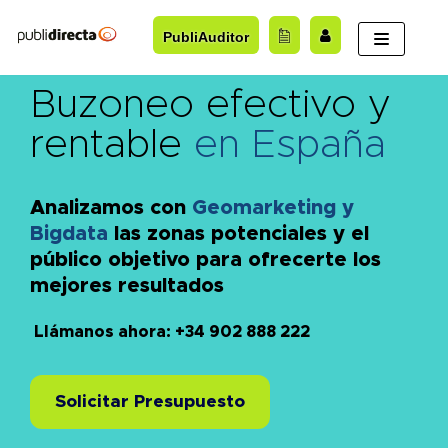
Saltar
PubliAuditor
al
contenido
Buzoneo efectivo y
rentable
en España
Analizamos con
Geomarketing y
Bigdata
las zonas potenciales y el
público objetivo para ofrecerte los
mejores resultados
Llámanos ahora: +34 902 888 222
Solicitar Presupuesto