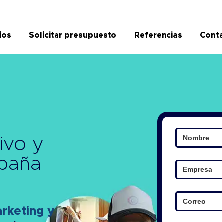
ios
Solicitar presupuesto
Referencias
Cont
ivo y
paña
keting y