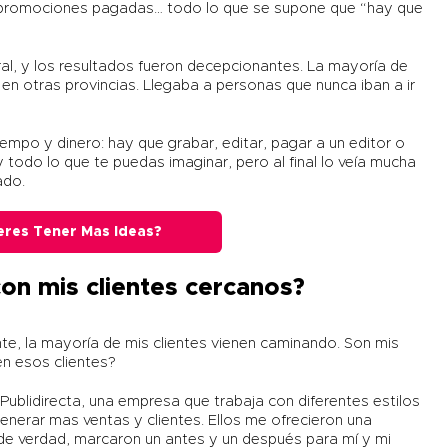
, promociones pagadas… todo lo que se supone que “hay que
eral, y los resultados fueron decepcionantes. La mayoría de
 en otras provincias. Llegaba a personas que nunca iban a ir
empo y dinero: hay que grabar, editar, pagar a un editor o
todo lo que te puedas imaginar, pero al final lo veía mucha
ado.
eres Tener Mas Ideas?
on mis clientes cercanos?
te, la mayoría de mis clientes vienen caminando. Son mis
n esos clientes?
a
Publidirecta
, una empresa que trabaja con diferentes estilos
nerar mas ventas y clientes. Ellos me ofrecieron una
 de verdad, marcaron un antes y un después para mí y mi