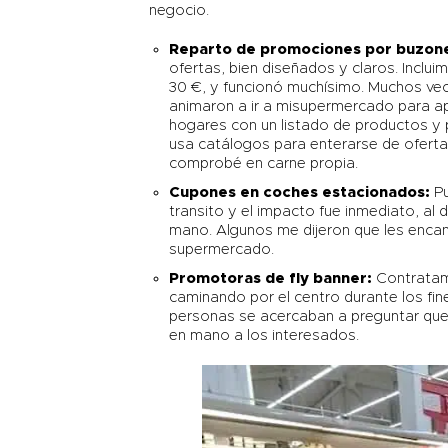
negocio.
Reparto de promociones por
buzon
ofertas, bien diseñados y claros. Incl
30 €, y funcionó muchísimo. Muchos vec
animaron a ir a misupermercado para ap
hogares con un listado de productos y 
usa catálogos para enterarse de ofertas
comprobé en carne propia.
Cupones
en coches estacionados:
Pu
transito y el impacto fue inmediato, al d
mano. Algunos me dijeron que les encan
supermercado.
Promotoras de fly banner:
Contratamo
caminando por el centro durante los fi
personas se acercaban a preguntar que 
en mano a los interesados.