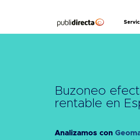
Saltar
al
contenido
Servic
Buzoneo efect
rentable
en Es
Analizamos con
Geomar