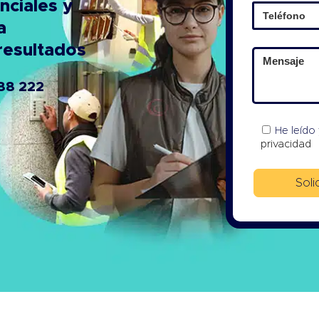
nciales y
a
resultados
88 222
He leído
privacidad