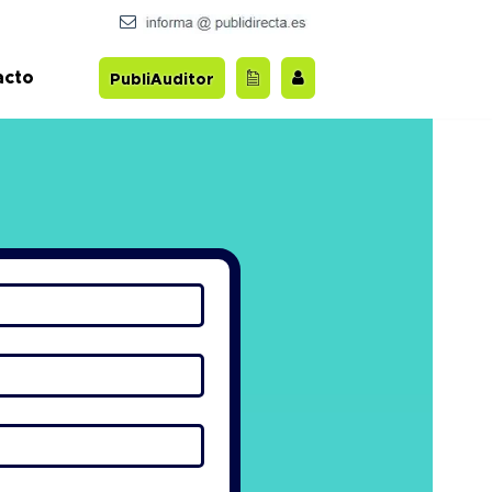
acto
PubliAuditor