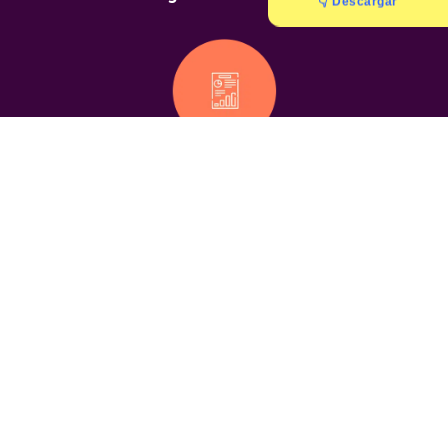
👇 Descargar
Informes
geolocalizados
Chats
geolocalizados