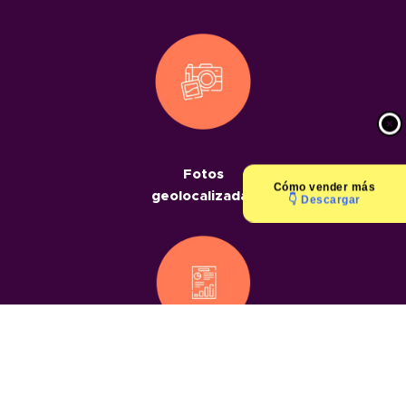
Fotos
Cómo
vender más
geolocalizadas
👇 Descargar
Informes
geolocalizados