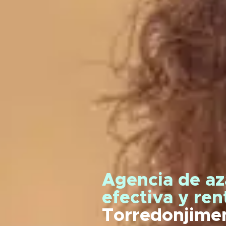
Agencia de az
efectiva y re
Torredonjime