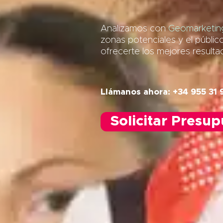
Analizamos con
Geomarketing
zonas potenciales y el públic
ofrecerte los mejores result
Llámanos ahora: +34 955 31 
Solicitar Presu