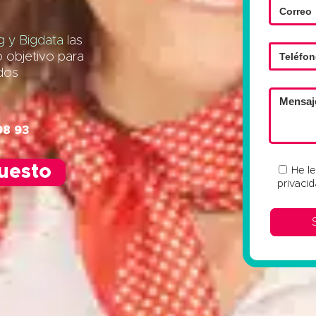
 y Bigdata
las
o objetivo para
ados
98 93
puesto
He l
privaci