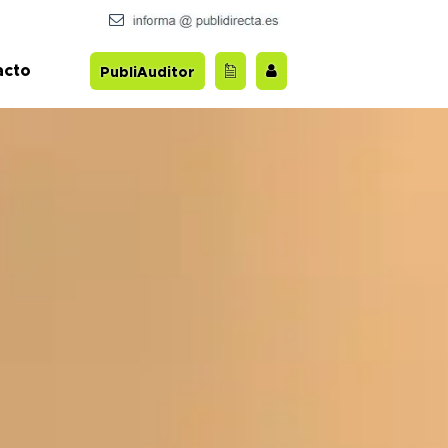
acto
PubliAuditor