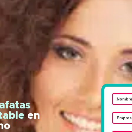
afatas
ntable
en
no