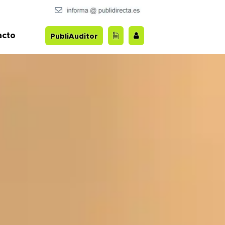
acto
PubliAuditor