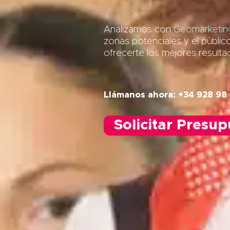
Analizamos con
Geomarketing
zonas potenciales y el públic
ofrecerte los mejores result
Llámanos ahora: +34 928 98
Solicitar Presu