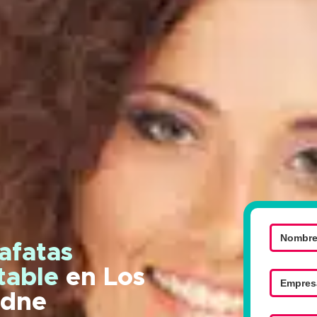
afatas
ntable
en Los
adne