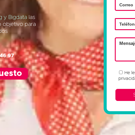
 y Bigdata
las
o objetivo para
ados
 46 97
puesto
He l
privaci