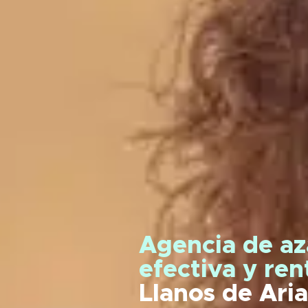
Agencia de az
efectiva y re
Llanos de Ari