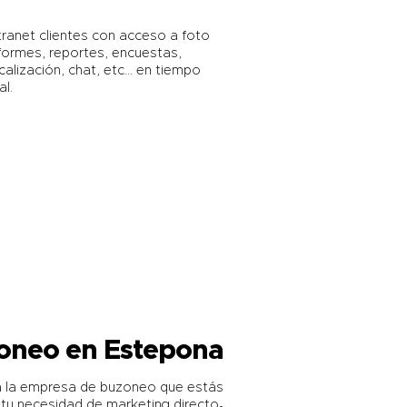
tranet clientes con acceso a foto
formes, reportes, encuestas,
calización, chat, etc… en tiempo
al.
oneo en Estepona
a la empresa de buzoneo que estás
tu necesidad de marketing directo
.