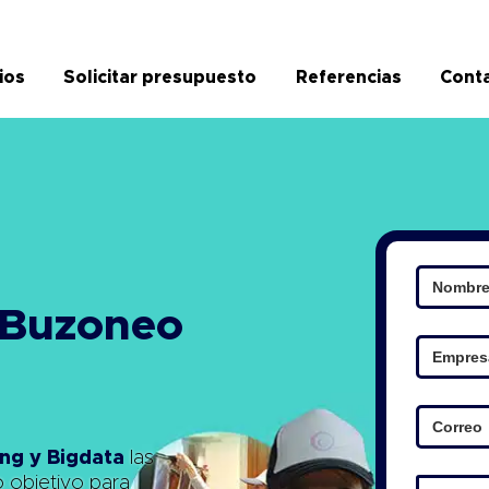
ios
Solicitar presupuesto
Referencias
Cont
 Buzoneo
ng y Bigdata
las
o objetivo para