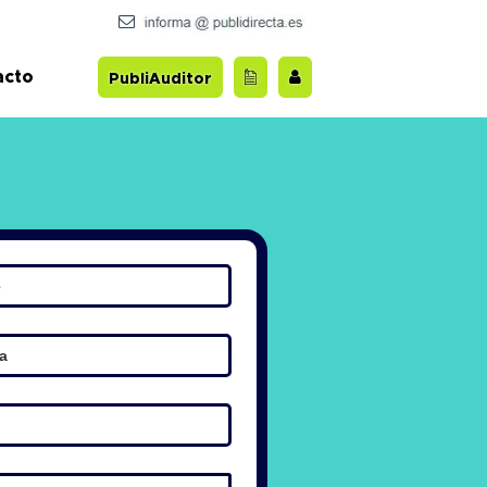
acto
PubliAuditor