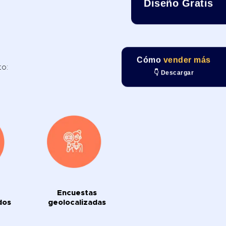
Diseño Gratis
Cómo
vender más
to:
👇 Descargar
Encuestas
dos
geolocalizadas