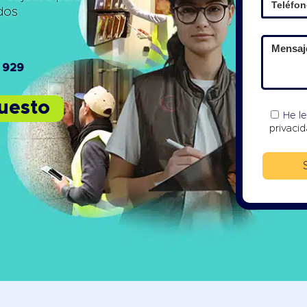
ados
 929
puesto
He l
privaci