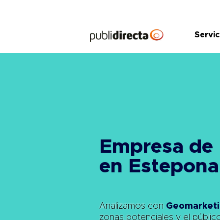
Saltar
al
contenido
Servic
Empresa de
en Estepona
Analizamos con
Geomarketi
zonas potenciales y el públic