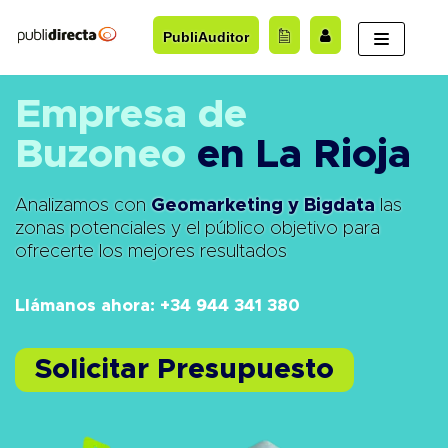
Saltar
PubliAuditor
al
contenido
Empresa de
Buzoneo
en La Rioja
Analizamos con
Geomarketing y Bigdata
las
zonas potenciales y el público objetivo para
ofrecerte los mejores resultados
Llámanos ahora: +34 944 341 380
Solicitar Presupuesto