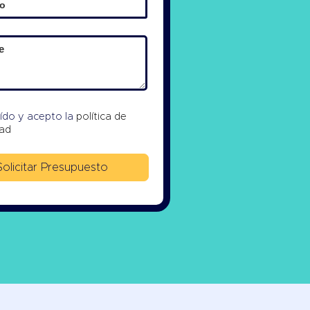
eído y acepto la
política de
dad