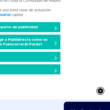
o en toda la Comunidad de Madrid
s una zona clave de actuación
adrid
capital.
parto de publicidad
ge a Publidirecta como su
 Fuencarral-El Pardo?