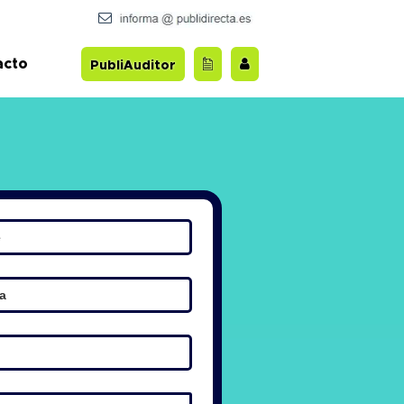
acto
PubliAuditor