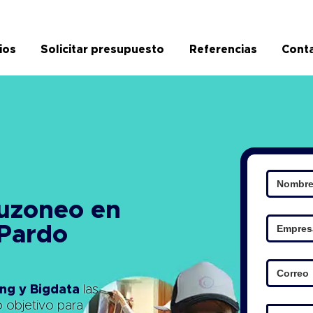
ios
Solicitar presupuesto
Referencias
Cont
Buzoneo
en
 Pardo
ng y Bigdata
las
o objetivo para