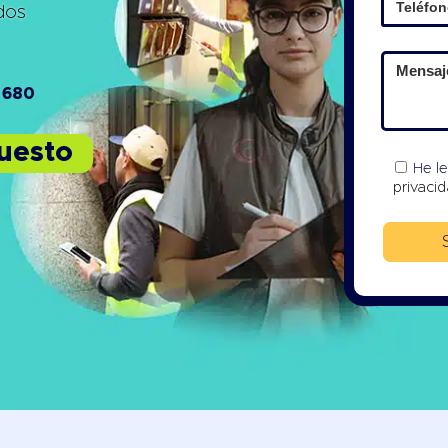
ados
 680
puesto
He l
privaci