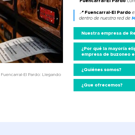
Fuencarral-El Pardo
com
📍
Fuencarral-El Pardo
e
dentro de nuestra red de
M
Nuestra empresa de
Re
¿Por qué la mayoría eli
empresa de buzoneo en
¿Quiénes somos?
n Fuencarral-El Pardo: Llegando
¿Que ofrecemos?