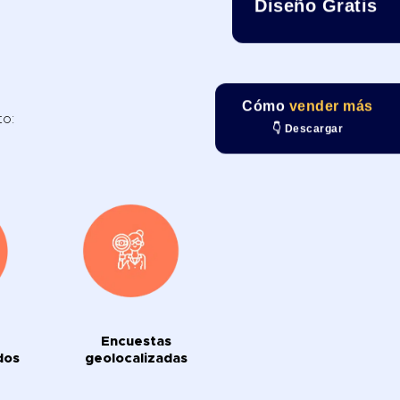
Diseño Gratis
Cómo
vender más
to:
👇 Descargar
Encuestas
dos
geolocalizadas