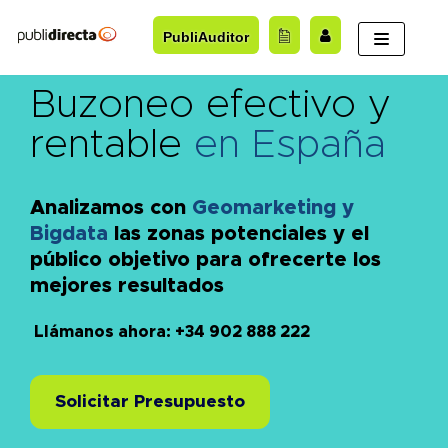
Saltar
PubliAuditor
al
contenido
Buzoneo efectivo y
rentable
en España
Analizamos con
Geomarketing y
Bigdata
las zonas potenciales y el
público objetivo para ofrecerte los
mejores resultados
Llámanos ahora: +34 902 888 222
Solicitar Presupuesto