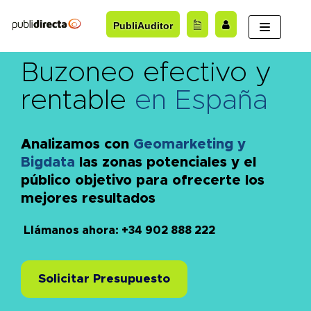
Saltar
PubliAuditor
al
contenido
Buzoneo efectivo y
rentable
en España
Analizamos con
Geomarketing y
Bigdata
las zonas potenciales y el
público objetivo para ofrecerte los
mejores resultados
Llámanos ahora: +34 902 888 222
Solicitar Presupuesto