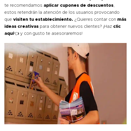
te recomendamos
aplicar cupones de descuentos
,
estos retendrán la atención de los usuarios provocando
que
visiten tu establecimiento.
¿Quieres contar con
más
ideas creativas
para obtener nuevos clientes? ¡Haz
clic
aquí
👈 y con gusto te asesoraremos!