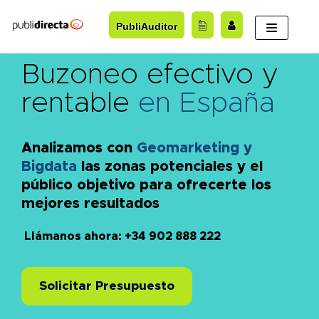
Saltar
PubliAuditor
al
contenido
Buzoneo efectivo y
rentable
en España
Analizamos con
Geomarketing y
Bigdata
las zonas potenciales y el
público objetivo para ofrecerte los
mejores resultados
Llámanos ahora: +34 902 888 222
Solicitar Presupuesto