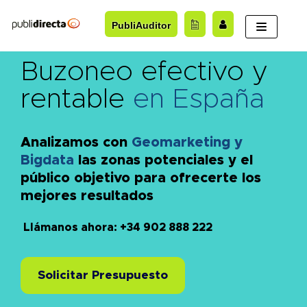
Saltar
PubliAuditor
al
contenido
Buzoneo efectivo y
rentable
en España
Analizamos con
Geomarketing y
Bigdata
las zonas potenciales y el
público objetivo para ofrecerte los
mejores resultados
Llámanos ahora: +34 902 888 222
Solicitar Presupuesto