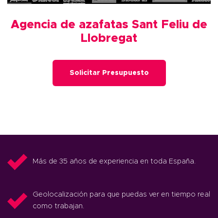
Agencia de azafatas Sant Feliu de
Llobregat
Solicitar Presupuesto
Más de 35 años de experiencia en toda España.
Geolocalización para que puedas ver en tiempo real
como trabajan.