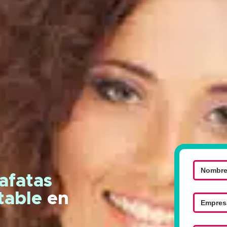
afatas
ntable
en