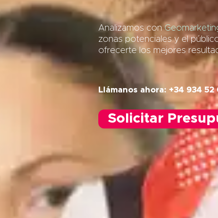
Analizamos con
Geomarketing
zonas potenciales y el públic
ofrecerte los mejores result
Llámanos ahora: +34 934 52 
Solicitar Presu