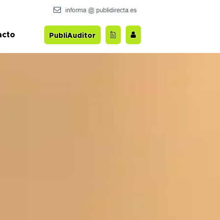
acto
PubliAuditor