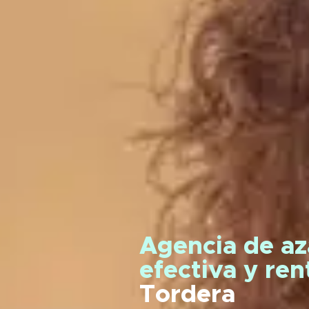
Agencia de az
efectiva y re
Tordera