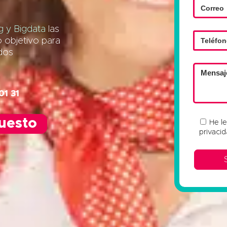
 y Bigdata
las
o objetivo para
ados
01 31
puesto
He l
privaci