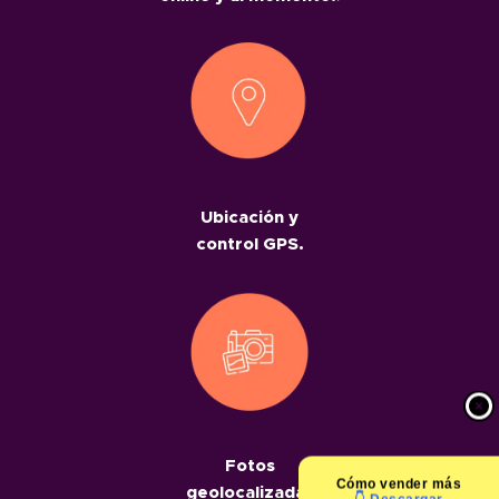
Ubicación y
control GPS.
Fotos
Cómo
vender más
geolocalizadas