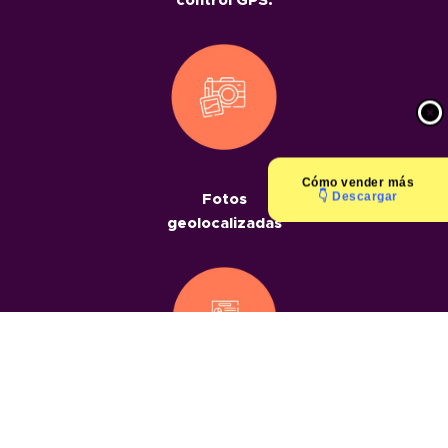
control GPS.
Cómo
vender más
👇 Descargar
Fotos
geolocalizadas
Informes
geolocalizados